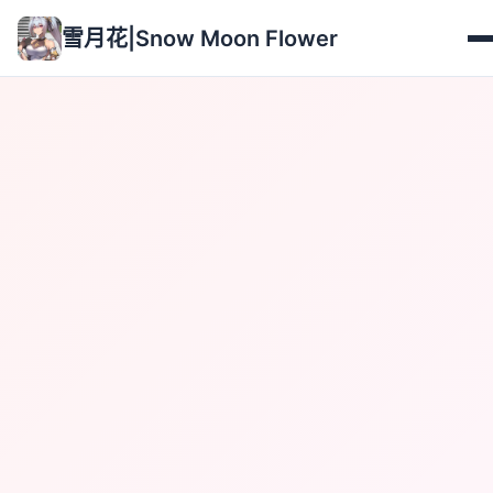
雪月花|Snow Moon Flower