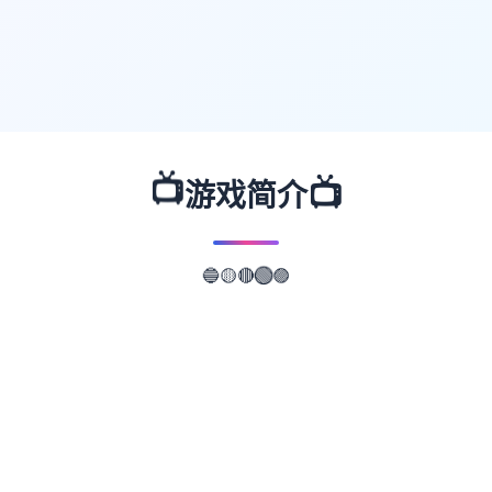
📺
📺
游戏简介
🔵
🟣
🟡
🟢
🔴
📖
游戏故事
✨
武侠是通过武术来实现正义的人。 这是单款