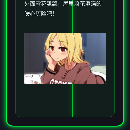
外面雪花飘飘，屋里浪花滔滔​​的
暖心历险吧！