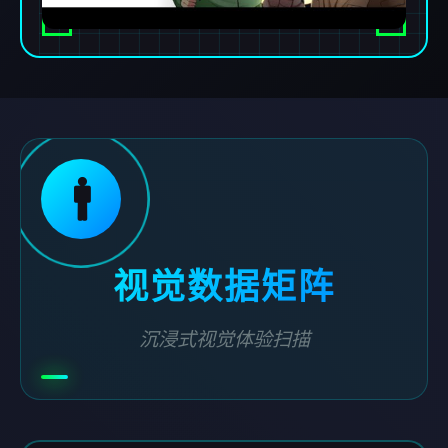
🚹
视觉数据矩阵
沉浸式视觉体验扫描