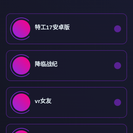
特工17安卓版
降临战纪
vr女友