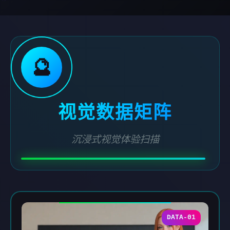
🔮
视觉数据矩阵
沉浸式视觉体验扫描
DATA-01