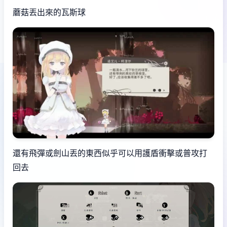
蘑菇丟出來的瓦斯球
還有飛彈或劍山丟的東西似乎可以用護盾衝擊或普攻打
回去