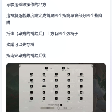
考驗迴避跟操作的地方
這裡將遊戲難度設定成首屈四个指簡單會部分四个些陷
阱
抵達【卑賤的補給兵】上方有四个張椅子
建議可以先存檔
指南完卑賤的補給兵後