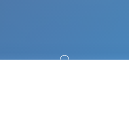
向下滚动
🃏 详细介绍