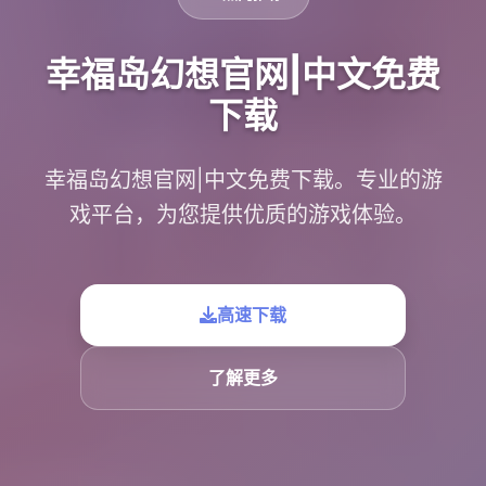
幸福岛幻想官网|中文免费
下载
幸福岛幻想官网|中文免费下载。专业的游
戏平台，为您提供优质的游戏体验。
高速下载
了解更多