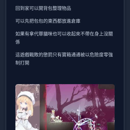
回到家可以開背包整理物品
可以先把包包的東西都放進倉庫
如果有拿代罪貓咪也可以收起來不帶在身上沒關
係
這遊戲戰敗的懲罰只有寶箱通通被以危險度零強
制打開