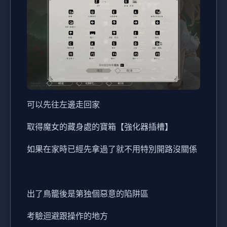
可以先往左邊走回家
取得魔女的藏身處的寶箱【強化器插槽】
如果在家時已經先拿過了就不用特別開路沒關係
出了鳥籠後是第独個惡意的陷阱區
考驗迴避跟操作的地方