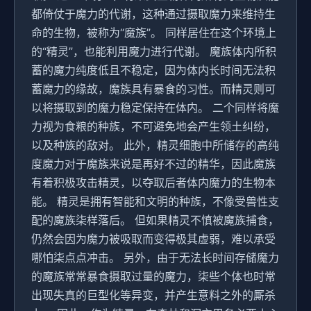
都倚仗于魔力的代谢，这种通过摄取魔力来维持生
命的生物，被称为“魔族”。 同样居住在这个环境上
的“精灵”，也能利用魔力进行代谢。 魔族体内所积
蓄的魔力纯度低且不稳定，因为体内长时间无法积
蓄魔力的缘故，魔族具有暴食的习性。而精灵则可
以将摄取到的魔力稳定保持在体内。 二个同样将魔
力视为食粮的种族，不可避免地会产生领土纠纷，
以及种族的敌对。 此外，精灵细胞中所储存的高纯
度魔力对于魔族来说是再好不过的精华，因此魔族
有着积极攻击精灵，以夺取后者体内魔力的生物本
能。 精灵是拥有智能和文明的种族，不像受兽性支
配的魔族柒样落后。 但如果精灵不慎被魔族捕食，
仍然会因为魔力被吸取而变得极其虚弱，难以承受
哪怕柒点点冲击。 另外，由于无法长时间存储魔力
的魔族常常暴食摄取过量的魔力，柒些个体也时常
出现失真的巨型化等异变，并产生意料之外的厮杀