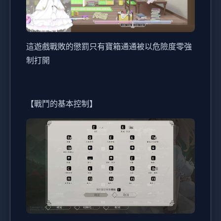
這遊戲戰敗的懲罰只有寶箱通通被以危險度零強
制打開
【戰鬥的基本控制】