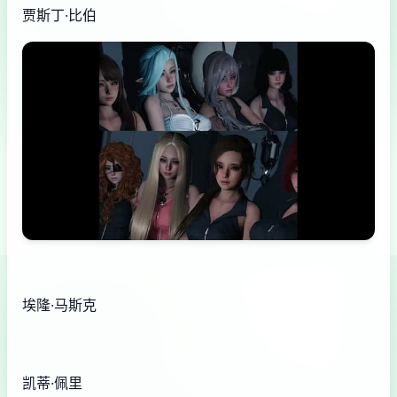
贾斯丁·比伯
埃隆·马斯克
凯蒂·佩里