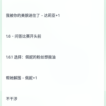
我被你的美貌迷住了 - 达莉亚+1
1.6 - 问答比赛开头前
1.6.1 选择：佩妮的粉丝想揩油
帮她解围 - 佩妮+1
不干涉