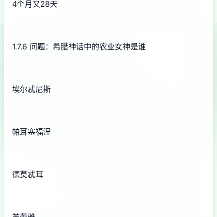
4个月又28天
1.7.6 问题：希腊神话中的农业女神是谁
埃尔忒尼斯
帕耳塞福涅
德莫忒耳
芙蕾雅