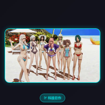
🏹 科技巨作