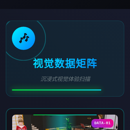
🎶
视觉数据矩阵
沉浸式视觉体验扫描
DATA-01