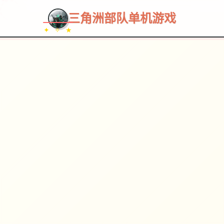
~~~
★
♡
✦
✧
♥
~
→
↗
三角洲部队单机游戏
✦ ✧ ★