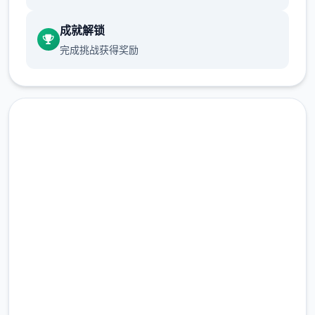
成就解锁
完成挑战获得奖励
汉化版下载 米拉AIv1.5.2 AI
版
完整版游戏，免费体验
2.3M+
总下载量