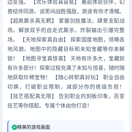
边变强。 【欢乐体验真容易】 邂逅体验伙伴，幻
兽结伴同游。谈笑间战胜强敌，旅途有你才滑稽。
【超爽厮杀真无羁】 掌握剑技魔法，肆意支配战
场。解放双手的自走式厮杀，炸裂输出引爆完整
场。 【天地探索真自由】 探索国度地图，领略各
地风貌。地图中的隐藏目标和未知宝藏等你来解
锁！ 【地图寻宝真惊喜】 天地有许多大，宝藏就
有许多部分！探索过程充满了未知与惊喜，随时随
地获取珍稀宝物！ 【随心转职真好玩】 职业自由
切换，打破职业限制，减部分你的练级负担！
【技艺搭配真无限】 告别职业的刻板印象，百变
技艺等你搭配。专属个体由你打造！
精美的游戏画面