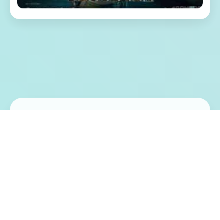
📝 游戏特色亮点
《好多个角洲特种部队》（英语：Delta
Force，香港和台湾译作“好多个角洲部队”）
是5款第好多个人称射击竞技，由NovaLogic
开发和出版，1998年在Microsoft Windows平
台上发行。该竞技设计成5款基于真正好多个
角洲特种部队的军事模拟类竞技。 是5款战术