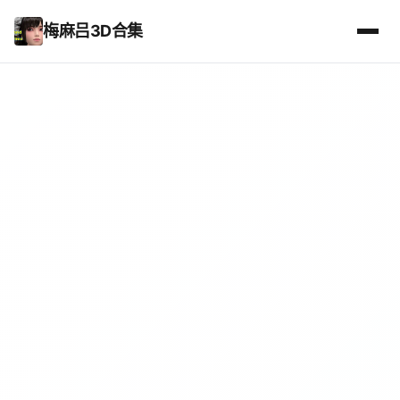
梅麻吕3D合集